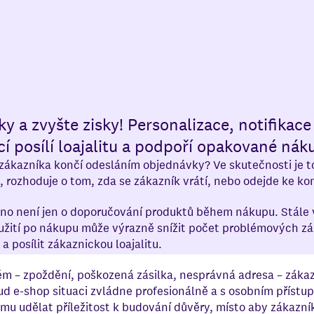
y a zvyšte zisky! Personalizace, notifikace 
í posílí loajalitu a podpoří opakované nák
o zákazníka končí odesláním objednávky? Ve skutečnosti je t
, rozhoduje o tom, zda se zákazník vrátí, nebo odejde ke ko
no není jen o doporučování produktů během nákupu. Stále v
yužití po nákupu může výrazně snížit počet problémových zás
 posílit zákaznickou loajalitu.
ém – zpoždění, poškozená zásilka, nesprávná adresa – záka
kud e-shop situaci zvládne profesionálně a s osobním přístu
mu udělat příležitost k budování důvěry, místo aby zákazníka