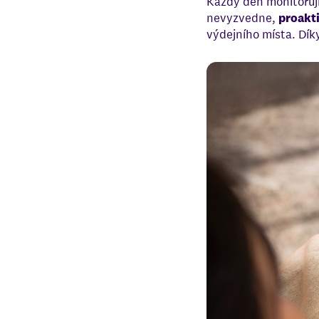
Každý den monitorují
nevyzvedne,
proakt
výdejního místa. Dík