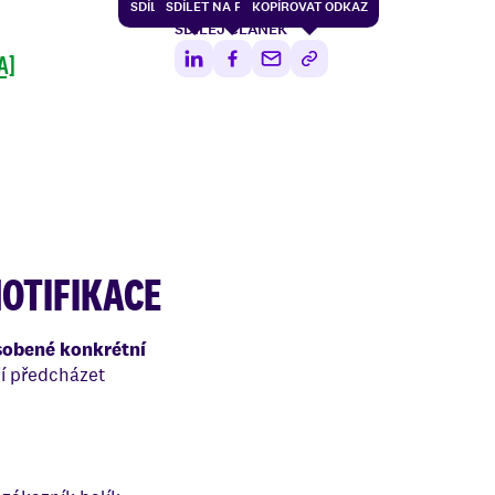
SDÍLET NA LINKEDIN
SDÍLET NA FACEBOOK
KOPÍROVAT ODKAZ
SDÍLEJ ČLÁNEK
A]
OTIFIKACE
sobené konkrétní
í předcházet