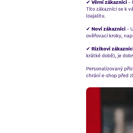
✔
Věrní zákazníci
– 
Tito zákazníci se k v
loajalitu.
✔
Noví zákazníci
– U
ověřovací kroky, nap
✔
Rizikoví zákazníc
krátké době), je dobr
Personalizovaný přís
chrání e-shop před 