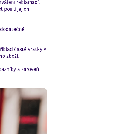
hválení reklamací.
 posílí jejich
t dodatečné
.
íklad časté vratky v
ho zboží.
kazníky a zároveň