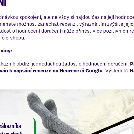
NÍ
dnávkou spokojeni, ale ne vždy si najdou čas na její hodnoce
nete možnost zanechat recenzi, výrazně tím zvýšíte jejich
ost o hodnocení doručení může přinést více pozitivních rec
ho e-shopu.
viny:
ákazník obdrží jednoduchou žádost o hodnocení doručení.
P
ován k napsání recenze na Heurece či Googlu
. Výsledek?
N