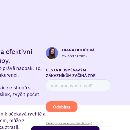
a efektivní
DIANA HULIČOVÁ
25. března 2025
upy.
o právě naopak. To,
CESTA K USMĚVAVÝM
nkurenci.
ZÁKAZNÍKŮM ZAČÍNÁ ZDE
íce e-shopů si
ilek, zvýšit počet
zník očekává rychlé a
pem, může z
Zásady zpracování osobních údajů
 ztratil.