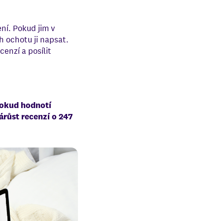
ní. Pokud jim v
 ochotu ji napsat.
enzí a posílit
okud hodnotí
árůst recenzí o 247