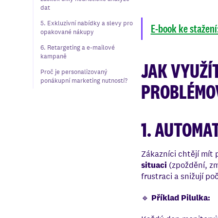
dat
5. Exkluzivní nabídky a slevy pro
E-book ke stažení
opakované nákupy
6. Retargeting a e-mailové
kampaně
JAK VYUŽÍT
Proč je personalizovaný
ponákupní marketing nutností?
PROBLÉMOV
1. AUTOMA
Zákazníci chtějí mít
situaci
(zpoždění, zm
frustraci a snižují p
🔹
Příklad Pilulka: