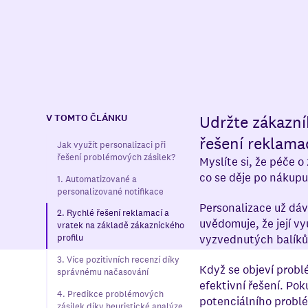
V TOMTO ČLÁNKU
Udržte zákazník
řešení reklamac
Jak využít personalizaci při
řešení problémových zásilek?
Myslíte si, že péče 
co se děje po nákupu
1. Automatizované a
personalizované notifikace
Personalizace už dáv
2. Rychlé řešení reklamací a
uvědomuje, že její v
vratek na základě zákaznického
vyzvednutých balíků a
profilu
3. Více pozitivních recenzí díky
Když se objeví probl
správnému načasování
efektivní řešení. Po
4. Predikce problémových
potenciálního problé
zásilek díky heuristické analýze