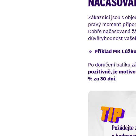
NAČASOVÁ
Zákazníci jsou s obje
pravý moment připome
Dobře načasovaná žád
důvěryhodnost vaše
🔹
Příklad MK Lůžko
Po doručení balíku z
pozitivně, je motiv
% za 30 dní
.