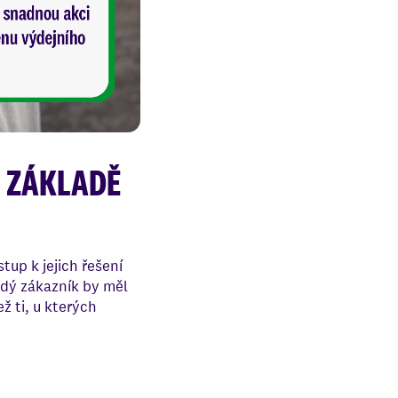
A ZÁKLADĚ
tup k jejich řešení
ždý zákazník by měl
ž ti, u kterých