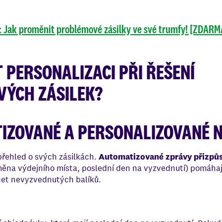
: Jak proměnit problémové zásilky ve své trumfy! [ZDARM
 PERSONALIZACI PŘI ŘEŠENÍ
ÝCH ZÁSILEK?
TIZOVANÉ A PERSONALIZOVANÉ N
 přehled o svých zásilkách.
Automatizované zprávy přizpů
ěna výdejního místa, poslední den na vyzvednutí) pomáhaj
očet nevyzvednutých balíků.