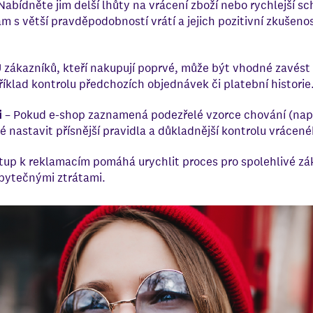
Nabídněte jim delší lhůty na vrácení zboží nebo rychlejší sc
ám s větší pravděpodobností vrátí a jejich pozitivní zkušenost
 zákazníků, kteří nakupují poprvé, může být vhodné zavés
říklad kontrolu předchozích objednávek či platební historie
i
– Pokud e-shop zaznamená podezřelé vzorce chování (např
é nastavit přísnější pravidla a důkladnější kontrolu vrácené
tup k reklamacím pomáhá urychlit proces pro spolehlivé zá
zbytečnými ztrátami.