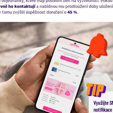
 objednávky, které mají poslední den na vyzvednutí. Pokud 
ivně ho kontaktují
a nabídnou mu prodloužení doby uložen
y tomu zvýšili úspěšnost doručení o
45 %
.