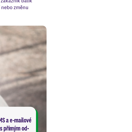
zákazník balík
í nebo změnu