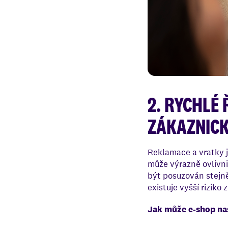
2. RYCHLÉ
ZÁKAZNICK
Reklamace a vratky j
může výrazně ovlivni
být posuzován stejně 
existuje vyšší riziko
Jak může e-shop nas